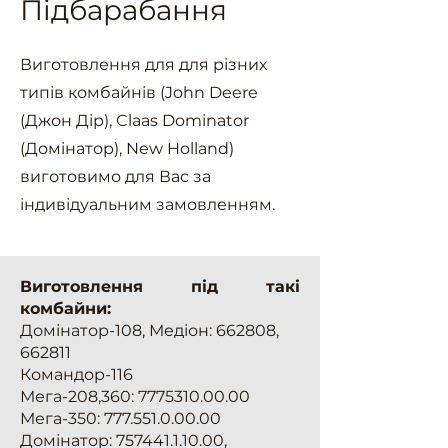
Підбарабання
Виготовлення для для різних
типів комбайнів (John Deere
(Джон Дір), Claas Dominator
(Домінатор), New Holland)
виготовимо для Вас за
індивідуальним замовленням.
Виготовлення під такі
комбайни:
Домінатор-108, Медіон: 662808,
662811
Командор-116
Мега-208,360:
7775310.00.00
Мега-350:
777.551.0.00.00
Домінатор:
757441.1.10.00
,